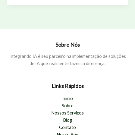
Corretores
de
Seguros:
Produtividade
e
Vendas
Sobre Nós
Integrando IA é seu parceiro na implementação de soluções
de IA que realmente fazem a diferença.
Links Rápidos
Início
Sobre
Nossos Serviços
Blog
Contato
Nosso App