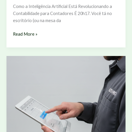
Como a Inteligência Artificial Está Revolucionando a
Contabilidade para Contadores É 20h17. Você tá no
escritório (ou na mesa da
IA
Read More »
na
Contabilidade:
Revolução
Prática
para
Contadores