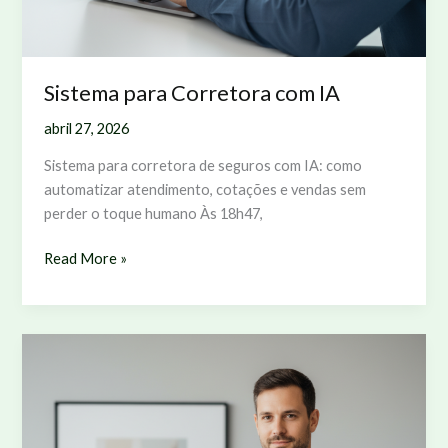
Sistema para Corretora com IA
abril 27, 2026
Sistema para corretora de seguros com IA: como
automatizar atendimento, cotações e vendas sem
perder o toque humano Às 18h47,
Sistema
Read More »
para
Corretora
com
IA