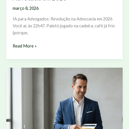
março 8, 2026
IA para Advogados: Revolução na Advocacia em 2026
Você aí, às 22h47. Paletó jogado na cadeira, café já frio
(porque,
IA
Read More »
para
Advogados:
Revolução
na
Advocacia
em
2026