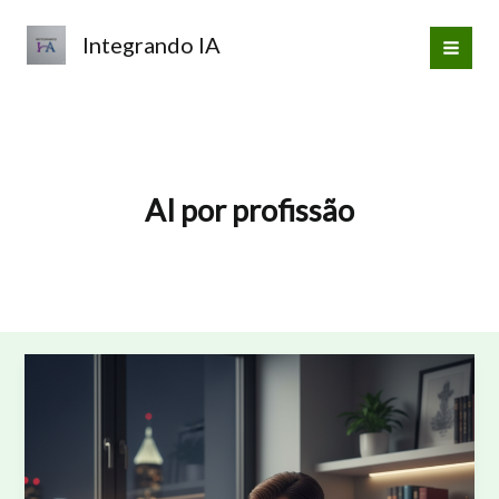
Ir
para
Integrando IA
o
conteúdo
AI por profissão